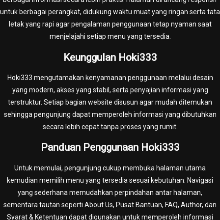
untuk berbagai perangkat, didukung waktu muat yang ringan serta tata
letak yang rapi agar pengalaman penggunaan tetap nyaman saat
menjelajahi setiap menu yang tersedia.
Keunggulan Hoki333
Hoki333 mengutamakan kenyamanan penggunaan melalui desain
yang modern, akses yang stabil, serta penyajian informasi yang
terstruktur. Setiap bagian website disusun agar mudah ditemukan
sehingga pengunjung dapat memperoleh informasi yang dibutuhkan
secara lebih cepat tanpa proses yang rumit.
Panduan Penggunaan Hoki333
Untuk memulai, pengunjung cukup membuka halaman utama
kemudian memilih menu yang tersedia sesuai kebutuhan. Navigasi
yang sederhana memudahkan perpindahan antar halaman,
sementara tautan seperti About Us, Pusat Bantuan, FAQ, Author, dan
Syarat & Ketentuan dapat digunakan untuk memperoleh informasi