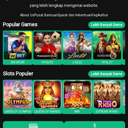
yang lebih lengkap mengenai website.
About Us
Pusat Bantuan
Syarat dan Ketentuan
Faq
Author
Popular Games
Lebih Banyak Game
WB SPORT
PP SUITE
LIVE22
PP SLOT
Slots Populer
Lebih Banyak Game
GATES OF OLYMPUS
QUEEN OF WANDS
888
EXTREME RHINO