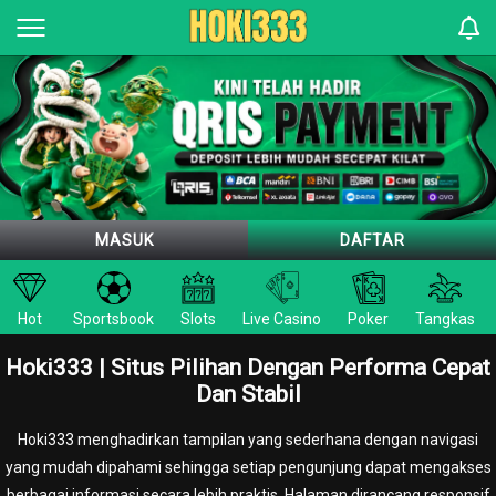
MASUK
DAFTAR
Hot
Sportsbook
Slots
Live Casino
Poker
Tangkas
Hoki333 | Situs Pilihan Dengan Performa Cepat
Dan Stabil
Hoki333 menghadirkan tampilan yang sederhana dengan navigasi
yang mudah dipahami sehingga setiap pengunjung dapat mengakses
berbagai informasi secara lebih praktis. Halaman dirancang responsif