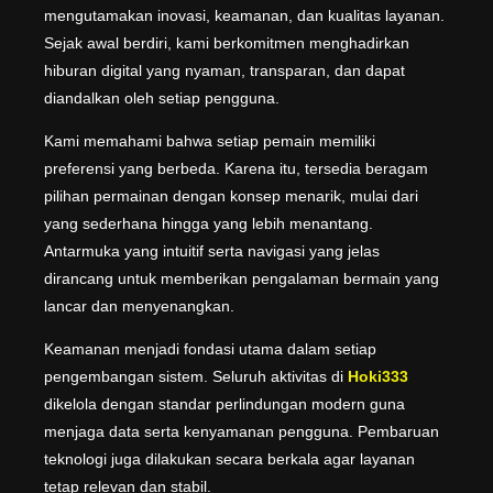
mengutamakan inovasi, keamanan, dan kualitas layanan.
Sejak awal berdiri, kami berkomitmen menghadirkan
hiburan digital yang nyaman, transparan, dan dapat
diandalkan oleh setiap pengguna.
Kami memahami bahwa setiap pemain memiliki
preferensi yang berbeda. Karena itu, tersedia beragam
pilihan permainan dengan konsep menarik, mulai dari
yang sederhana hingga yang lebih menantang.
Antarmuka yang intuitif serta navigasi yang jelas
dirancang untuk memberikan pengalaman bermain yang
lancar dan menyenangkan.
Keamanan menjadi fondasi utama dalam setiap
pengembangan sistem. Seluruh aktivitas di
Hoki333
dikelola dengan standar perlindungan modern guna
menjaga data serta kenyamanan pengguna. Pembaruan
teknologi juga dilakukan secara berkala agar layanan
tetap relevan dan stabil.